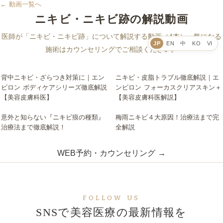
← 動画一覧へ
ニキビ・ニキビ跡の解説動画
医師が「ニキビ・ニキビ跡」について解説する動画（4本）。気になる
JP
EN
中
KO
VI
施術はカウンセリングでご相談ください。
背中ニキビ・ざらつき対策に｜エン
ニキビ・皮脂トラブル徹底解説｜エ
▶
▶
ビロン ボディケアシリーズ徹底解説
ンビロン フォーカスクリアスキン＋
【美容皮膚科医】
【美容皮膚科医解説】
意外と知らない『ニキビ痕の種類』
梅雨ニキビ４大原因！治療法まで完
▶
▶
治療法まで徹底解説！
全解説
WEB予約・カウンセリング →
FOLLOW US
SNSで美容医療の最新情報を