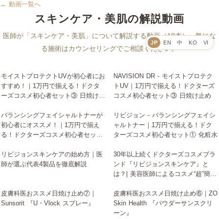
← 動画一覧へ
スキンケア・美肌の解説動画
医師が「スキンケア・美肌」について解説する動画（18本）。気にな
JP
EN
中
KO
VI
る施術はカウンセリングでご相談ください。
モイストプロテクトUVが初心者にお
NAVISION DR - モイストプロテク
▶
▶
すすめ！｜1万円で揃える！ドクタ
トUV｜1万円で揃える！ドクターズ
ーズコスメ初心者セット③ 日焼け止
コスメ初心者セット③ 日焼け止め
め
バランシングフェイシャルトナーが
リビジョン - バランシングフェイシ
▶
▶
初心者にオススメ！｜1万円で揃え
ャルトナー｜1万円で揃える！ドク
る！ドクターズコスメ初心者セット
ターズコスメ初心者セット① 化粧水
① 化粧水
リビジョンスキンケアの始め方｜医
30年以上続くドクターズコスメブラ
▶
▶
師が選ぶ代表4製品を徹底解説
ンド『リビジョンスキンケア』と
は？| 美容医師によるコスメ“超”簡単
解説
皮膚科医おススメ日焼け止め⑦｜
皮膚科医おススメ日焼け止め⑥｜ZO
▶
▶
Sunsorit 『U・Vlock スプレー』
Skin Health 『パウダーサンスクリ
ーン』