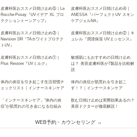
皮膚科医おススメ日焼け止め⑤｜La
皮膚科医おススメ日焼け止め④｜
▶
▶
Rocche-Posay『UVイデア XL プロ
ANESSA『パーフェクトUV スキン
テクショントーンアップ』
ケアジェルNA』
皮膚科医おススメ日焼け止め③｜
皮膚科医おススメ日焼け止め②｜キ
▶
▶
Navision DR『TAホワイトプロテク
ュレル『潤浸保湿 UVエッセンス』
トUV』
皮膚科医おススメ日焼け止め①｜
敏感肌にもおすすめの日焼け止め
▶
▶
Plus Restore『UVミルク』
は？ 美容皮膚科医が7製品を比較解
説
体内の炎症を引き起こす生活習慣チ
体内の炎症が肌荒れを引き起こ
▶
▶
ェックリスト｜インナースキンケア
す！？｜インナースキンケア
「インナースキンケア」”体内の炎
飲む日焼け止めは実際効果あるの？
▶
▶
症”が肌荒れの引き金になる仕組み
美容ドクターが徹底解説！
WEB予約・カウンセリング →