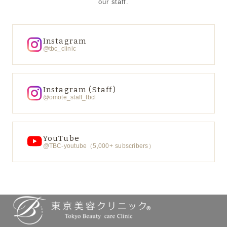
our staff.
Instagram
@tbc_clinic
Instagram (Staff)
@omote_staff_tbcl
YouTube
@TBC-youtube（5,000+ subscribers）