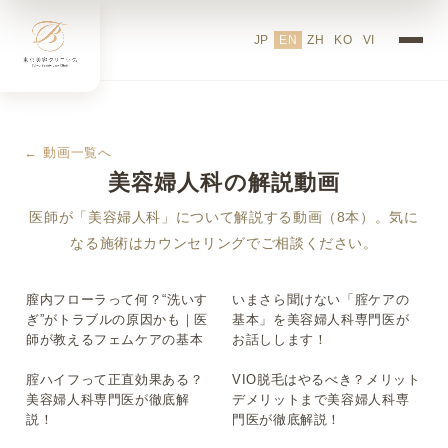
JP
EN
ZH
KO
VI
← 動画一覧へ
美容婦人科の解説動画
医師が「美容婦人科」について解説する動画（8本）。気に
なる施術はカウンセリングでご相談ください。
膣内フローラって何？“洗いす
いまさら聞けない「腟ケアの
▶
▶
ぎ”がトラブルの原因かも｜医
基本」を美容婦人科専門医が
師が教えるフェムケアの基本
お話しします！
腟ハイフって正直効果ある？
VIO脱毛はやるべき？メリット
▶
▶
美容婦人科専門医が徹底解
デメリットまで美容婦人科専
説！
門医が徹底解説！