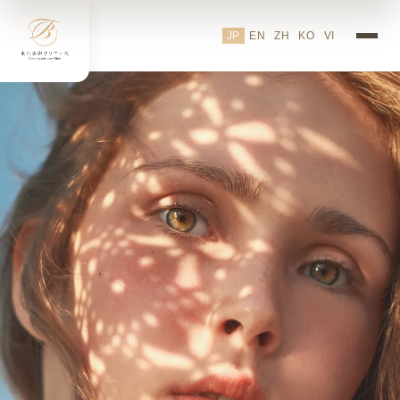
東京美容クリニックTBCL｜
JP
EN
ZH
KO
VI