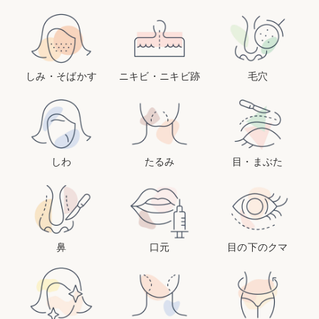
しみ・そばかす
ニキビ・ニキビ跡
毛穴
しわ
たるみ
目・まぶた
鼻
口元
目の下のクマ