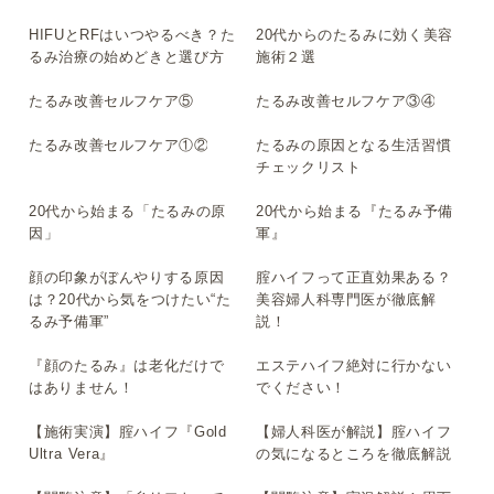
HIFUとRFはいつやるべき？た
20代からのたるみに効く美容
▶
▶
るみ治療の始めどきと選び方
施術２選
たるみ改善セルフケア⑤
たるみ改善セルフケア③④
▶
▶
たるみ改善セルフケア①②
たるみの原因となる生活習慣
▶
▶
チェックリスト
20代から始まる「たるみの原
20代から始まる『たるみ予備
▶
▶
因」
軍』
顔の印象がぼんやりする原因
腟ハイフって正直効果ある？
▶
▶
は？20代から気をつけたい“た
美容婦人科専門医が徹底解
るみ予備軍”
説！
『顔のたるみ』は老化だけで
エステハイフ絶対に行かない
▶
▶
はありません！
でください！
【施術実演】腟ハイフ『Gold
【婦人科医が解説】腟ハイフ
▶
▶
Ultra Vera』
の気になるところを徹底解説