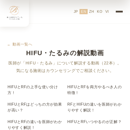
JP
EN
ZH
KO
VI
← 動画一覧へ
HIFU・たるみの解説動画
医師が「HIFU・たるみ」について解説する動画（22本）。
気になる施術はカウンセリングでご相談ください。
HIFUとRFの上手な使い分け
HIFUとRFを両方やるべき人の
▶
▶
方！
特徴！
HIFUとRFはどっちの方が効果
RFとHIFUの違いを医師がわか
▶
▶
が高い？
りやすく解説！
HIFUとRFの違いを医師がわか
HIFUとRFいつやるのが正解？
▶
▶
りやすく解説！