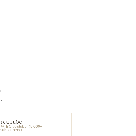
a
f.
YouTube
@TBC-youtube（5,000+
subscribers）