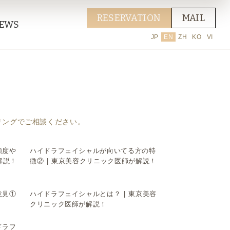
RESERVATION
MAIL
EWS
JP
EN
ZH
KO
VI
リングでご相談ください。
頻度や
ハイドラフェイシャルが向いてる方の特
▶
解説！
徴② | 東京美容クリニック医師が解説！
意見①
ハイドラフェイシャルとは？ | 東京美容
▶
クリニック医師が解説！
ドラフ