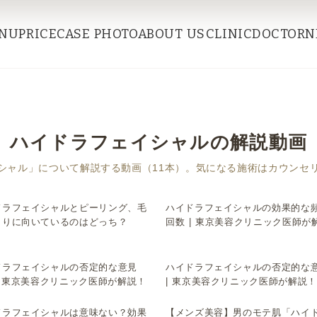
NU
PRICE
CASE PHOTO
ABOUT US
CLINIC
DOCTOR
N
ハイドラフェイシャルの解説動画
シャル」について解説する動画（11本）。気になる施術はカウンセ
ドラフェイシャルとピーリング、毛
ハイドラフェイシャルの効果的な
▶
まりに向いているのはどっち？
回数 | 東京美容クリニック医師が
ドラフェイシャルの否定的な意見
ハイドラフェイシャルの否定的な
▶
| 東京美容クリニック医師が解説！
| 東京美容クリニック医師が解説！
ドラフェイシャルは意味ない？効果
【メンズ美容】男のモテ肌「ハイ
▶