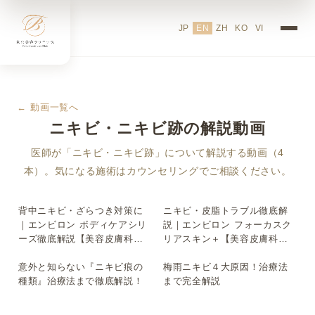
JP
EN
ZH
KO
VI
← 動画一覧へ
ニキビ・ニキビ跡の解説動画
医師が「ニキビ・ニキビ跡」について解説する動画（4
本）。気になる施術はカウンセリングでご相談ください。
背中ニキビ・ざらつき対策に
ニキビ・皮脂トラブル徹底解
▶
▶
｜エンビロン ボディケアシリ
説｜エンビロン フォーカスク
ーズ徹底解説【美容皮膚科
リアスキン＋【美容皮膚科医
医】
解説】
意外と知らない『ニキビ痕の
梅雨ニキビ４大原因！治療法
▶
▶
種類』治療法まで徹底解説！
まで完全解説