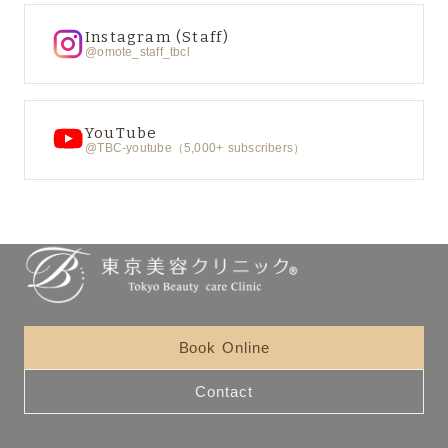
Instagram (Staff)
@omote_staff_tbcl
YouTube
@TBC-youtube（5,000+ subscribers）
Book Online
Contact