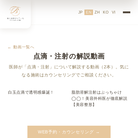
JP
EN
ZH
KO
VI
← 動画一覧へ
点滴・注射の解説動画
医師が「点滴・注射」について解説する動画（2本）。気に
なる施術はカウンセリングでご相談ください。
白玉点滴で透明感爆誕！
脂肪溶解注射はぶっちゃけ
▶
▶
◯◯！美容外科医が徹底解説
【美容整形】
WEB予約・カウンセリング →