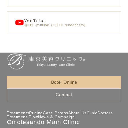
YouTube
@TBC-youtube（5,000+ subscribers）
Book Online
Contact
Treatments
Pricing
Case Photos
About Us
Clinic
Doctors
Treatment Flow
News & Campaign
Omotesando Main Clinic