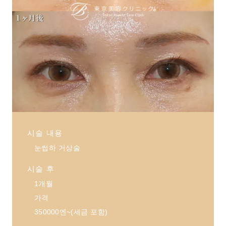
시술 내용
눈썹하 거상술
시술 후
1개월
가격
350000엔~(세금 포함)