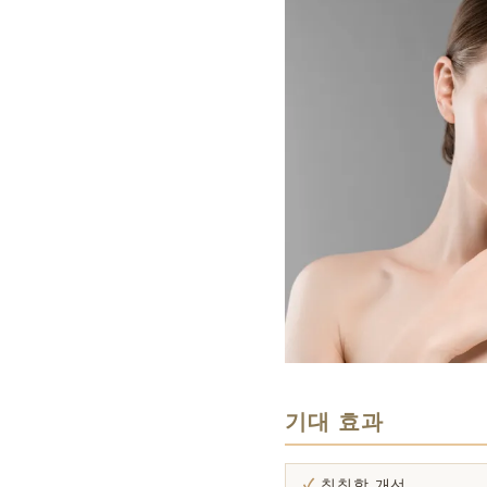
기대 효과
칙칙함 개선