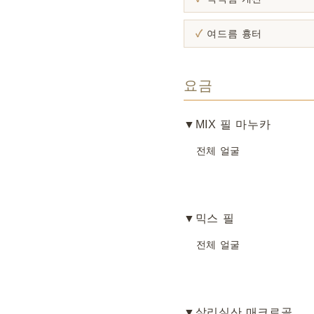
여드름 흉터
요금
▼MIX 필 마누카
전체 얼굴
▼믹스 필
전체 얼굴
▼살리실산 매크로골