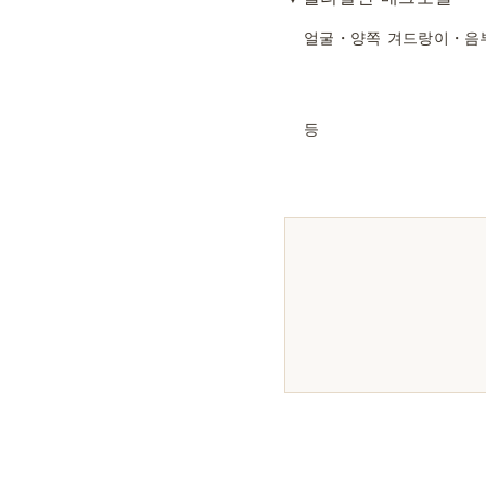
얼굴・양쪽 겨드랑이・음
등