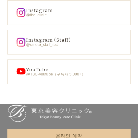
Instagram
@tbc_clinic
Instagram (Staff)
@omote_staff_tbcl
YouTube
@TBC-youtube（구독자 5,000+）
온라인 예약