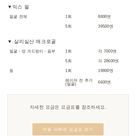
▼믹스 필
얼굴 전체
1회
8800엔
5회
39500엔
▼ 살리실산 매크로골
얼굴・양 겨드랑이・음부
1회
각 7000엔
5회
각 28600엔
등
1회
19800엔
레이저 전 추가
6600엔
(얼굴)
자세한 요금은 요금표를 참조하세요.
미용 피부과 요금표 보기