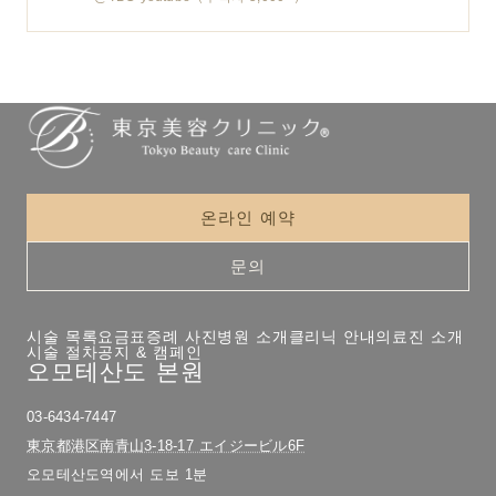
온라인 예약
문의
시술 목록
요금표
증례 사진
병원 소개
클리닉 안내
의료진 소개
시술 절차
공지 & 캠페인
오모테산도 본원
03-6434-7447
東京都港区南青山3-18-17 エイジービル6F
오모테산도역에서 도보 1분