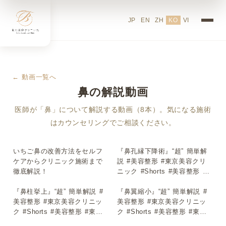
JP
EN
ZH
KO
VI
← 動画一覧へ
鼻の解説動画
医師が「鼻」について解説する動画（8本）。気になる施術
はカウンセリングでご相談ください。
いちご鼻の改善方法をセルフ
『鼻孔縁下降術』“超” 簡単解
▶
▶
ケアからクリニック施術まで
説 #美容整形 #東京美容クリ
徹底解説！
ニック #Shorts #美容整形 #
東京美容クリニック #Shorts
『鼻柱挙上』“超” 簡単解説 #
『鼻翼縮小』“超” 簡単解説 #
▶
▶
美容整形 #東京美容クリニッ
美容整形 #東京美容クリニッ
ク #Shorts #美容整形 #東京
ク #Shorts #美容整形 #東京
美容クリニック #Shorts
美容クリニック #Shorts