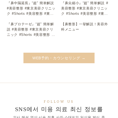
『鼻中隔延長』“超” 簡単解説
『鼻尖縮小』“超” 簡単解説 #
▶
▶
#美容整形 #東京美容クリニッ
美容整形 #東京美容クリニッ
ク #Shorts #美容整形 #東京
ク #Shorts #美容整形 #東京
美容クリニック #Shorts
美容クリニック #Shorts
『鼻プロテーゼ』“超” 簡単解
【鼻整形】一挙解説！美容外
▶
▶
説 #美容整形 #東京美容クリ
科メニュー
ニック #Shorts #美容整形 #
東京美容クリニック #Shorts
WEB予約・カウンセリング →
FOLLOW US
SNS에서 미용 의료 최신 정보를
의사 해설 영상·시술 전후 사진·스태프의 일상을 발신 중