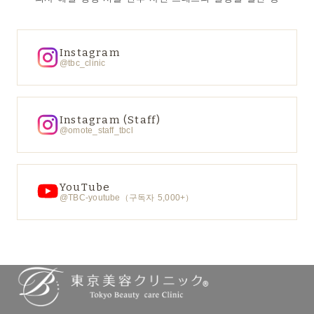
Instagram
@tbc_clinic
Instagram (Staff)
@omote_staff_tbcl
YouTube
@TBC-youtube（구독자 5,000+）