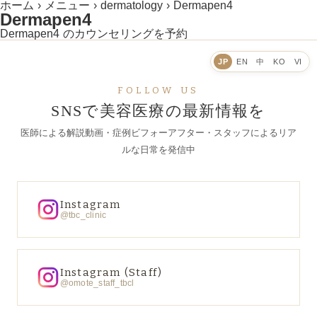
ホーム
›
メニュー
›
dermatology
›
Dermapen4
Dermapen4
Dermapen4 のカウンセリングを予約
JP
EN
中
KO
VI
FOLLOW US
SNSで美容医療の最新情報を
医師による解説動画・症例ビフォーアフター・スタッフによるリア
ルな日常を発信中
Instagram
@tbc_clinic
Instagram (Staff)
@omote_staff_tbcl