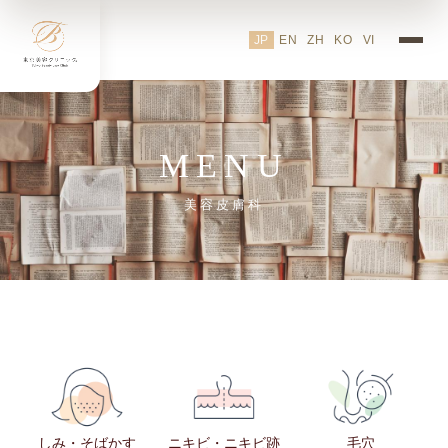
JP
EN
ZH
KO
VI
MENU
美容皮膚科
しみ・そばかす
ニキビ・ニキビ跡
毛穴