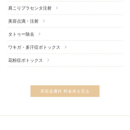
chevron_right
肩こりプラセンタ注射
chevron_right
美容点滴・注射
chevron_right
タトゥー除去
chevron_right
ワキガ・多汗症ボトックス
chevron_right
花粉症ボトックス
美容皮膚科 料金表を見る