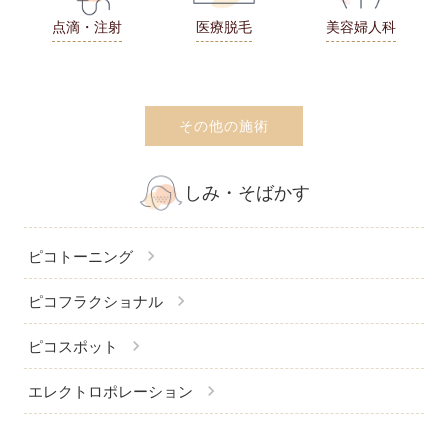
点滴・注射
医療脱毛
美容婦人科
その他の施術
しみ・そばかす
chevron_right
ピコトーニング
chevron_right
ピコフラクショナル
chevron_right
ピコスポット
chevron_right
エレクトロポレーション