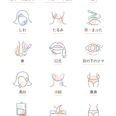
しわ
たるみ
目・まぶた
鼻
口元
目の下のクマ
美白
小顔
痩身