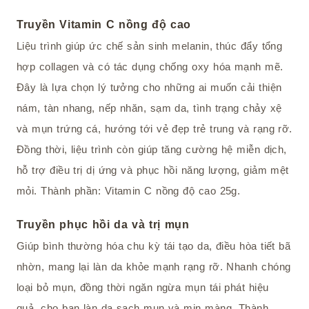
Truyền Vitamin C nồng độ cao
Liệu trình giúp ức chế sản sinh melanin, thúc đẩy tổng
hợp collagen và có tác dụng chống oxy hóa mạnh mẽ.
Đây là lựa chọn lý tưởng cho những ai muốn cải thiện
nám, tàn nhang, nếp nhăn, sạm da, tình trạng chảy xệ
và mụn trứng cá, hướng tới vẻ đẹp trẻ trung và rạng rỡ.
Đồng thời, liệu trình còn giúp tăng cường hệ miễn dịch,
hỗ trợ điều trị dị ứng và phục hồi năng lượng, giảm mệt
mỏi. Thành phần: Vitamin C nồng độ cao 25g.
Truyền phục hồi da và trị mụn
Giúp bình thường hóa chu kỳ tái tạo da, điều hòa tiết bã
nhờn, mang lại làn da khỏe mạnh rạng rỡ. Nhanh chóng
loại bỏ mụn, đồng thời ngăn ngừa mụn tái phát hiệu
quả, cho bạn làn da sạch mụn và mịn màng. Thành