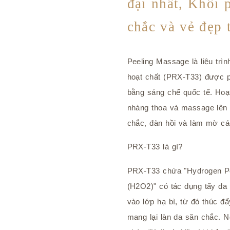
đại nhất, Khôi 
chắc và vẻ đẹp 
Peeling Massage là liệu trì
hoạt chất (PRX-T33) được ph
bằng sáng chế quốc tế. Hoạ
nhàng thoa và massage lên d
chắc, đàn hồi và làm mờ các
PRX-T33 là gì?
PRX-T33 chứa "Hydrogen Pe
(H2O2)" có tác dụng tẩy da 
vào lớp hạ bì, từ đó thúc đẩ
mang lại làn da săn chắc. 