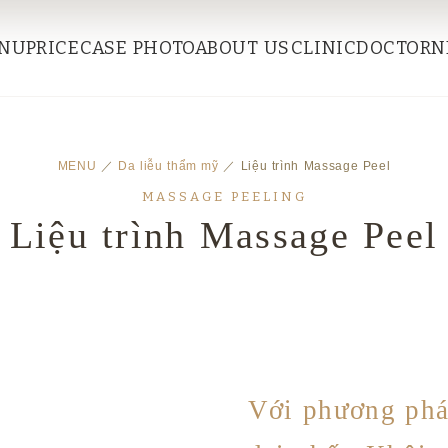
NU
PRICE
CASE PHOTO
ABOUT US
CLINIC
DOCTOR
N
MENU
／
Da liễu thẩm mỹ
／ Liệu trình Massage Peel
MASSAGE PEELING
Liệu trình Massage Peel
Với phương phá