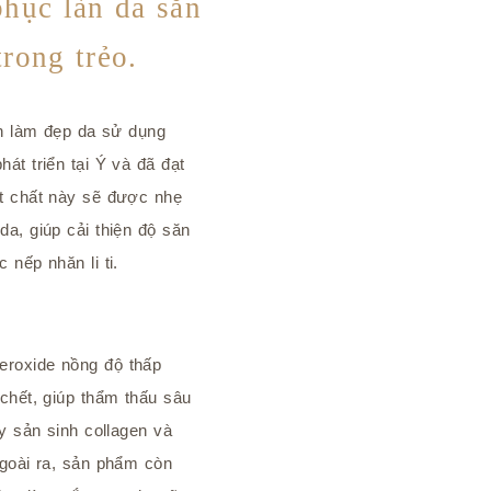
phục làn da săn
trong trẻo.
nh làm đẹp da sử dụng
át triển tại Ý và đã đạt
t chất này sẽ được nhẹ
a, giúp cải thiện độ săn
 nếp nhăn li ti.
roxide nồng độ thấp
chết, giúp thẩm thấu sâu
y sản sinh collagen và
Ngoài ra, sản phẩm còn