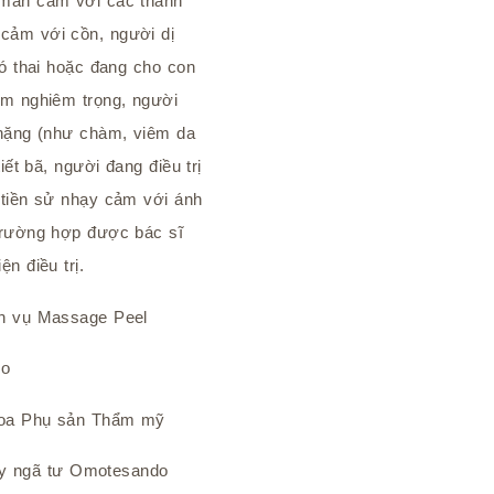
 mẫn cảm với các thành
cảm với cồn, người dị
có thai hoặc đang cho con
ảm nghiêm trọng, người
 nặng (như chàm, viêm da
iết bã, người đang điều trị
 tiền sử nhạy cảm với ánh
trường hợp được bác sĩ
n điều trị.
ch vụ Massage Peel
do
hoa Phụ sản Thẩm mỹ
ngay ngã tư Omotesando