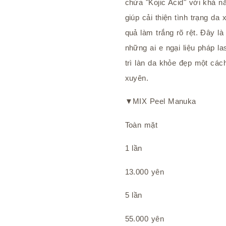
chứa "Kojic Acid" với khả 
giúp cải thiện tình trạng da
quả làm trắng rõ rệt. Đây là 
những ai e ngại liệu pháp 
trì làn da khỏe đẹp một cá
xuyên.
▼MIX Peel Manuka
Toàn mặt
1 lần
13.000 yên
5 lần
55.000 yên