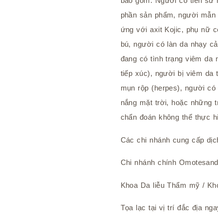
bao gồm: Người có tiền sử
phần sản phẩm, người mẫn 
ứng với axit Kojic, phụ nữ 
bú, người có làn da nhạy c
đang có tình trạng viêm da
tiếp xúc), người bị viêm da t
mụn rộp (herpes), người có
nắng mặt trời, hoặc những 
chẩn đoán không thể thực hiệ
Các chi nhánh cung cấp dị
Chi nhánh chính Omotesan
Khoa Da liễu Thẩm mỹ / K
Tọa lạc tại vị trí đắc địa 