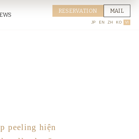
RESERVATION
MAIL
EWS
JP
EN
ZH
KO
VI
p peeling hiện