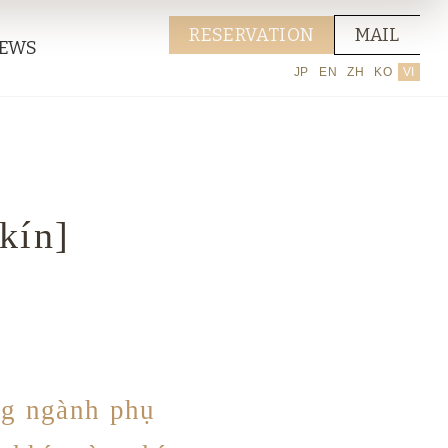
RESERVATION
MAIL
EWS
JP
EN
ZH
KO
VI
kín]
ng ngành phụ