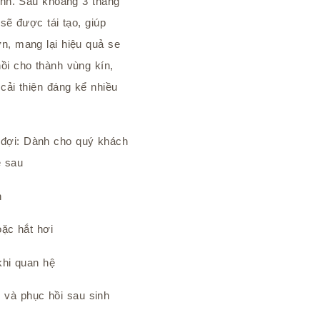
sinh. Sau khoảng 3 tháng
 sẽ được tái tạo, giúp
n, mang lại hiệu quả se
ồi cho thành vùng kín,
cải thiện đáng kể nhiều
đợi: Dành cho quý khách
ề sau
n
oặc hắt hơi
khi quan hệ
và phục hồi sau sinh