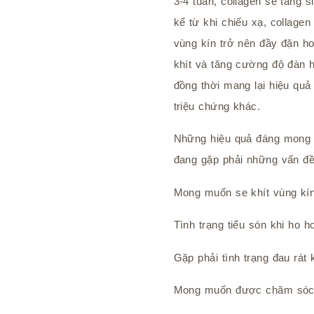
3-4 tuần, collagen sẽ tăng 
kể từ khi chiếu xạ, collagen
vùng kín trở nên đầy đặn hơ
khít và tăng cường độ đàn h
đồng thời mang lại hiệu quả 
triệu chứng khác.
Những hiệu quả đáng mong 
đang gặp phải những vấn đ
Mong muốn se khít vùng kí
Tình trạng tiểu són khi ho h
Gặp phải tình trạng đau rát 
Mong muốn được chăm sóc 