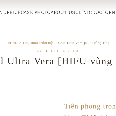
NU
PRICE
CASE PHOTO
ABOUT US
CLINIC
DOCTOR
N
MENU
／
Phụ khoa thẩm mỹ
／ Gold Ultra Vera [HIFU vùng kín]
GOLD ULTRA VERA
d Ultra Vera [HIFU vùng 
Tiên phong tro