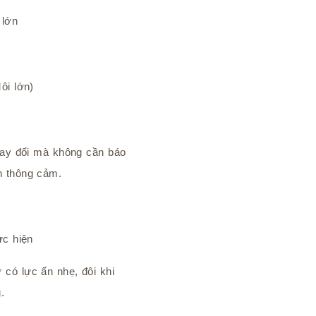
 lớn
ôi lớn)
thay đổi mà không cần báo
h thông cảm.
ực hiện
có lực ấn nhẹ, đôi khi
.