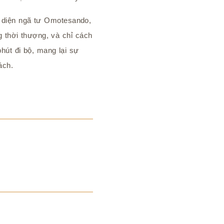
đối diện ngã tư Omotesando,
g thời thượng, và chỉ cách
hút đi bộ, mang lại sự
ách.