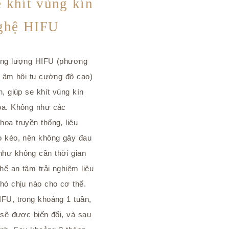
e khít vùng kín
nghệ HIFU
năng lượng HIFU (phương
u âm hội tụ cường độ cao)
, giúp se khít vùng kín
óa. Không như các
oa truyền thống, liệu
o kéo, nên không gây đau
hư không cần thời gian
ể an tâm trải nghiệm liệu
hó chịu nào cho cơ thể.
IFU, trong khoảng 1 tuần,
 sẽ được biến đổi, và sau