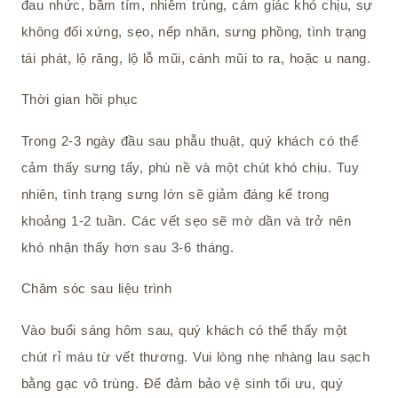
đau nhức, bầm tím, nhiễm trùng, cảm giác khó chịu, sự
không đối xứng, sẹo, nếp nhăn, sưng phồng, tình trạng
tái phát, lộ răng, lộ lỗ mũi, cánh mũi to ra, hoặc u nang.
Thời gian hồi phục
Trong 2-3 ngày đầu sau phẫu thuật, quý khách có thể
cảm thấy sưng tấy, phù nề và một chút khó chịu. Tuy
nhiên, tình trạng sưng lớn sẽ giảm đáng kể trong
khoảng 1-2 tuần. Các vết sẹo sẽ mờ dần và trở nên
khó nhận thấy hơn sau 3-6 tháng.
Chăm sóc sau liệu trình
Vào buổi sáng hôm sau, quý khách có thể thấy một
chút rỉ máu từ vết thương. Vui lòng nhẹ nhàng lau sạch
bằng gạc vô trùng. Để đảm bảo vệ sinh tối ưu, quý