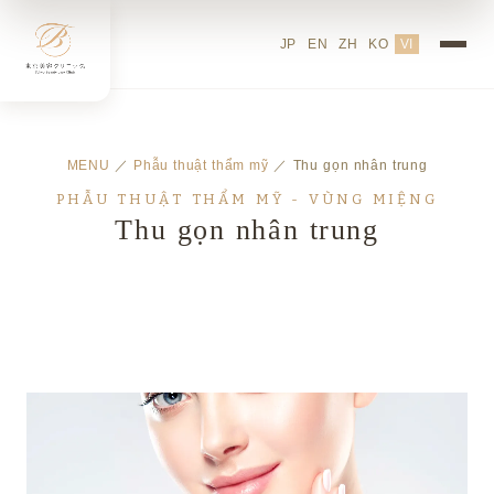
JP
EN
ZH
KO
VI
MENU
／
Phẫu thuật thẩm mỹ
／ Thu gọn nhân trung
PHẪU THUẬT THẨM MỸ - VÙNG MIỆNG
Thu gọn nhân trung