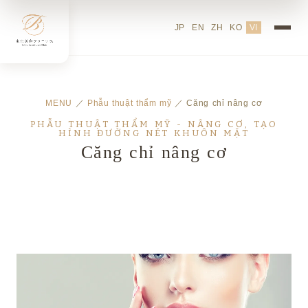
JP
EN
ZH
KO
VI
MENU
／
Phẫu thuật thẩm mỹ
／ Căng chỉ nâng cơ
PHẪU THUẬT THẨM MỸ - NÂNG CƠ, TẠO
HÌNH ĐƯỜNG NÉT KHUÔN MẶT
Căng chỉ nâng cơ