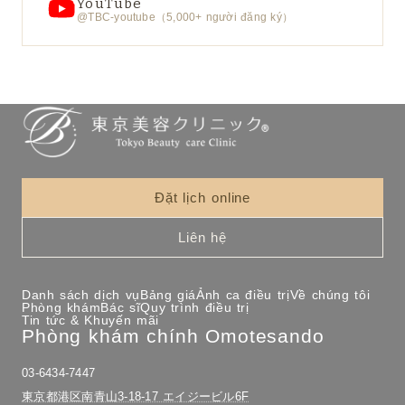
YouTube
@TBC-youtube（5,000+ người đăng ký）
Đặt lịch online
Liên hệ
Danh sách dịch vụ
Bảng giá
Ảnh ca điều trị
Về chúng tôi
Phòng khám
Bác sĩ
Quy trình điều trị
Tin tức & Khuyến mãi
Phòng khám chính Omotesando
03-6434-7447
東京都港区南青山3-18-17 エイジービル6F