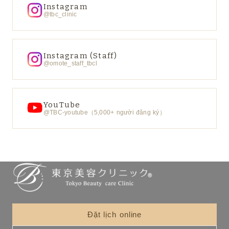
Instagram
@tbc_clinic
Instagram (Staff)
@omote_staff_tbcl
YouTube
@TBC-youtube（5,000+ người đăng ký）
Đặt lịch online