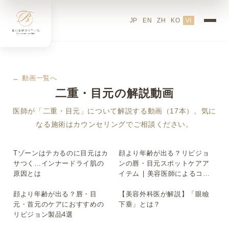
JP
EN
ZH
KO
VI
← 動画一覧へ
二重・目元の解説動画
医師が「二重・目元」について解説する動画（17本）。気に
なる施術はカウンセリングでご相談ください。
Tゾーンはテカるのに目元はカ
顔より年齢が出る？リビジョ
▶
▶
サつく…インナードライ肌の
ンの唇・目元スポットケアア
原因とは
イテム | 美容医師によるコス
メ“超”簡単解説
顔より年齢が出る？唇・目
【美容外科医が解説】「眼瞼
▶
▶
元・首元のケアにおすすめの
下垂」とは？
リビジョン製品4選