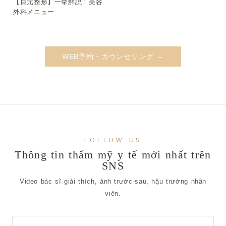
ク #Shorts
【目元整形】一挙解説！美容
▶
外科メニュー
WEB予約・カウンセリング →
FOLLOW US
Thông tin thẩm mỹ y tế mới nhất trên
SNS
Video bác sĩ giải thích, ảnh trước-sau, hậu trường nhân
viên.