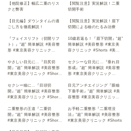
【他院修正】幅広二重のリス
【閲覧注意】実況解説！二重
▶
▶
クと弊害
切開手術
【目元編】ダウンタイムの過
【閲覧注意】実況解説！眉下
▶
▶
ごし方を徹底解説！
切開による瞼のたるみ治療
『フェイスリフト（切開リフ
10歳若返る！『眉下切開』“超”
▶
▶
ト）』“超” 簡単解説 #美容整
簡単解説 #美容整形 #東京美
形 #東京美容クリニック
容クリニック #Shorts #美容
#Shorts #美容整形 #東京美容
整形 #東京美容クリニック
クリニック #Shorts
やさしい目元に…『目尻切
#Shorts
セクシーな目元に…『垂れ目
▶
▶
開』“超” 簡単解説 #美容整形
形成』“超” 簡単解説 #美容整
#東京美容クリニック #Shorts
形 #東京美容クリニック
#美容整形 #東京美容クリニッ
#Shorts
ク #Shorts
セクシー瞼に…『目頭切
目元アンチエイジング『眼瞼
▶
▶
開』“超” 簡単解説 #美容整形
下垂手術』“超” 簡単解説 #美
#東京美容クリニック #Shorts
容整形 #東京美容クリニック
#美容整形 #東京美容クリニッ
#Shorts #美容整形 #東京美容
ク #Shorts
二重整形の王道『二重切
クリニック #Shorts
お手軽二重整形『二重埋没
▶
▶
開』“超” 簡単解説 #美容整形
法』“超” 簡単解説 #美容整形
#東京美容クリニック #Shorts
#東京美容クリニック #Shorts
#美容整形 #東京美容クリニッ