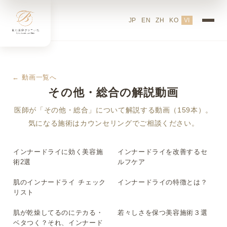
JP
EN
ZH
KO
VI
← 動画一覧へ
その他・総合の解説動画
医師が「その他・総合」について解説する動画（159本）。
気になる施術はカウンセリングでご相談ください。
インナードライに効く美容施
インナードライを改善するセ
▶
▶
術2選
ルフケア
肌のインナードライ チェック
インナードライの特徴とは？
▶
▶
リスト
肌が乾燥してるのにテカる・
若々しさを保つ美容施術３選
▶
▶
ベタつく？それ、インナード