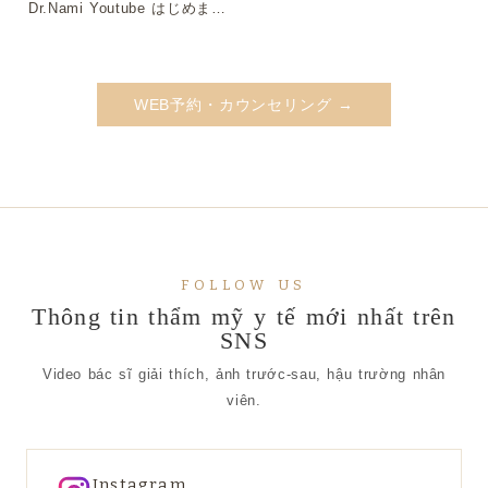
Dr.Nami Youtube はじめまし
た
WEB予約・カウンセリング →
FOLLOW US
Thông tin thẩm mỹ y tế mới nhất trên
SNS
Video bác sĩ giải thích, ảnh trước-sau, hậu trường nhân
viên.
Instagram