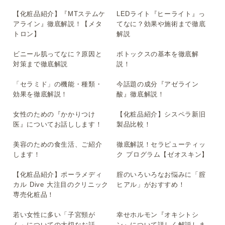
【化粧品紹介】『MTステムケ
LEDライト『ヒーライト』っ
▶
▶
アライン』徹底解説！【メタ
てなに？効果や施術まで徹底
トロン】
解説
ビニール肌ってなに？原因と
ボトックスの基本を徹底解
▶
▶
対策まで徹底解説
説！
「セラミド」の機能・種類・
今話題の成分『アゼライン
▶
▶
効果を徹底解説！
酸』徹底解説！
女性のための『かかりつけ
【化粧品紹介】シスペラ新旧
▶
▶
医』についてお話しします！
製品比較！
美容のための食生活、ご紹介
徹底解説！セラピューティッ
▶
▶
します！
ク プログラム【ゼオスキン】
【化粧品紹介】ポーラメディ
腟のいろいろなお悩みに「腟
▶
▶
カル Dive 大注目のクリニック
ヒアル」がおすすめ！
専売化粧品！
若い女性に多い「子宮頸が
幸せホルモン『オキシトシ
▶
▶