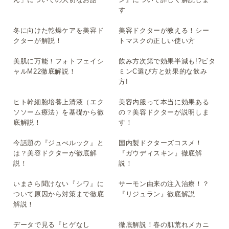
ん」についての大切なお話
ン』について詳しく解説しま
す
冬に向けた乾燥ケアを美容ド
美容ドクターが教える！シー
▶
▶
クターが解説！
トマスクの正しい使い方
美肌に万能！フォトフェイシ
飲み方次第で効果半減も!?ビタ
▶
▶
ャルM22徹底解説！
ミンC選び方と効果的な飲み
方!
ヒト幹細胞培養上清液（エク
美容内服って本当に効果ある
▶
▶
ソソーム療法）を基礎から徹
の？美容ドクターが説明しま
底解説！
す！
今話題の『ジュべルック』と
国内製ドクターズコスメ！
▶
▶
は？美容ドクターが徹底解
『ガウディスキン』徹底解
説！
説！
いまさら聞けない『シワ』に
サーモン由来の注入治療！？
▶
▶
ついて原因から対策まで徹底
『リジュラン』徹底解説
解説！
データで見る『ヒゲなし
徹底解説！春の肌荒れメカニ
▶
▶