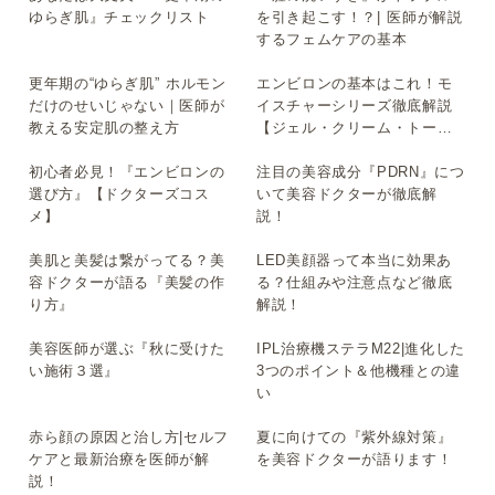
▶
▶
ゆらぎ肌』チェックリスト
を引き起こす！？| 医師が解説
するフェムケアの基本
更年期の“ゆらぎ肌” ホルモン
エンビロンの基本はこれ！モ
▶
▶
だけのせいじゃない｜医師が
イスチャーシリーズ徹底解説
教える安定肌の整え方
【ジェル・クリーム・トーナ
ー】
初心者必見！『エンビロンの
注目の美容成分『PDRN』につ
▶
▶
選び方』【ドクターズコス
いて美容ドクターが徹底解
メ】
説！
美肌と美髪は繋がってる？美
LED美顔器って本当に効果あ
▶
▶
容ドクターが語る『美髪の作
る？仕組みや注意点など徹底
り方』
解説！
美容医師が選ぶ『秋に受けた
IPL治療機ステラM22|進化した
▶
▶
い施術３選』
3つのポイント＆他機種との違
い
赤ら顔の原因と治し方|セルフ
夏に向けての『紫外線対策』
▶
▶
ケアと最新治療を医師が解
を美容ドクターが語ります！
説！