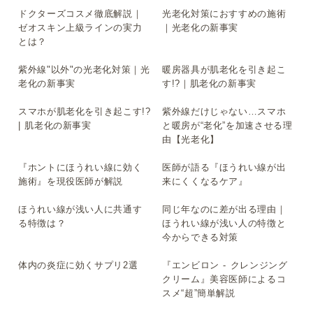
ドクターズコスメ徹底解説｜
光老化対策におすすめの施術
▶
▶
ゼオスキン上級ラインの実力
｜光老化の新事実
とは？
紫外線"以外"の光老化対策｜光
暖房器具が肌老化を引き起こ
▶
▶
老化の新事実
す!?｜肌老化の新事実
スマホが肌老化を引き起こす!?
紫外線だけじゃない…スマホ
▶
▶
| 肌老化の新事実
と暖房が“老化”を加速させる理
由【光老化】
『ホントにほうれい線に効く
医師が語る『ほうれい線が出
▶
▶
施術』を現役医師が解説
来にくくなるケア』
ほうれい線が浅い人に共通す
同じ年なのに差が出る理由｜
▶
▶
る特徴は？
ほうれい線が浅い人の特徴と
今からできる対策
体内の炎症に効くサプリ2選
『エンビロン - クレンジング
▶
▶
クリーム』美容医師によるコ
スメ“超”簡単解説