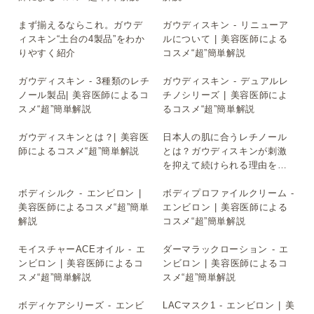
まず揃えるならこれ。ガウデ
ガウディスキン - リニューア
▶
▶
ィスキン“土台の4製品”をわか
ルについて | 美容医師による
りやすく紹介
コスメ“超”簡単解説
ガウディスキン - 3種類のレチ
ガウディスキン - デュアルレ
▶
▶
ノール製品| 美容医師によるコ
チノシリーズ | 美容医師によ
スメ“超”簡単解説
るコスメ“超”簡単解説
ガウディスキンとは？| 美容医
日本人の肌に合うレチノール
▶
▶
師によるコスメ“超”簡単解説
とは？ガウディスキンが刺激
を抑えて続けられる理由を医
師が解説
ボディシルク - エンビロン |
ボディプロファイルクリーム -
▶
▶
美容医師によるコスメ“超”簡単
エンビロン | 美容医師による
解説
コスメ“超”簡単解説
モイスチャーACEオイル - エ
ダーマラックローション - エ
▶
▶
ンビロン | 美容医師によるコ
ンビロン | 美容医師によるコ
スメ“超”簡単解説
スメ“超”簡単解説
ボディケアシリーズ - エンビ
LACマスク1 - エンビロン | 美
▶
▶