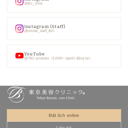
@tbc_clinic
Instagram (Staff)
@omote_staff_tbcl
YouTube
@TBC-youtube（5,000+ người đăng ký）
Đặt lịch online
Liên hệ