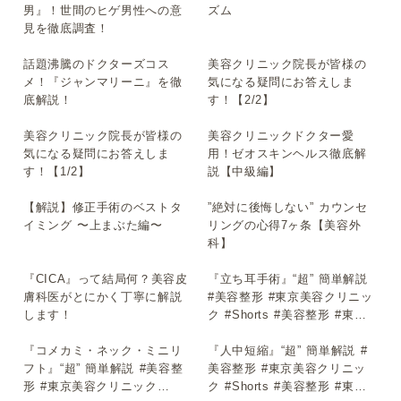
男』！世間のヒゲ男性への意
ズム
見を徹底調査！
話題沸騰のドクターズコス
美容クリニック院長が皆様の
▶
▶
メ！『ジャンマリーニ』を徹
気になる疑問にお答えしま
底解説！
す！【2/2】
美容クリニック院長が皆様の
美容クリニックドクター愛
▶
▶
気になる疑問にお答えしま
用！ゼオスキンヘルス徹底解
す！【1/2】
説【中級編】
【解説】修正手術のベストタ
”絶対に後悔しない” カウンセ
▶
▶
イミング 〜上まぶた編〜
リングの心得7ヶ条【美容外
科】
『CICA』って結局何？美容皮
『立ち耳手術』“超” 簡単解説
▶
▶
膚科医がとにかく丁寧に解説
#美容整形 #東京美容クリニッ
します！
ク #Shorts #美容整形 #東京
美容クリニック #Shorts
『コメカミ・ネック・ミニリ
『人中短縮』“超” 簡単解説 #
▶
▶
フト』“超” 簡単解説 #美容整
美容整形 #東京美容クリニッ
形 #東京美容クリニック
ク #Shorts #美容整形 #東京