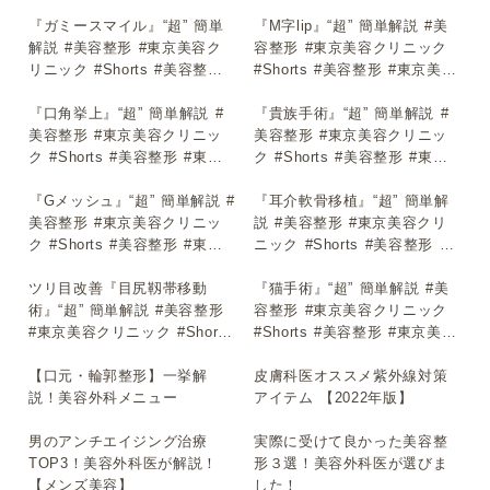
#Shorts #美容整形 #東京美容
美容クリニック #Shorts
クリニック #Shorts
『ガミースマイル』“超” 簡単
『M字lip』“超” 簡単解説 #美
▶
▶
解説 #美容整形 #東京美容ク
容整形 #東京美容クリニック
リニック #Shorts #美容整形
#Shorts #美容整形 #東京美容
#東京美容クリニック #Shorts
クリニック #Shorts
『口角挙上』“超” 簡単解説 #
『貴族手術』“超” 簡単解説 #
▶
▶
美容整形 #東京美容クリニッ
美容整形 #東京美容クリニッ
ク #Shorts #美容整形 #東京
ク #Shorts #美容整形 #東京
美容クリニック #Shorts
美容クリニック #Shorts
『Gメッシュ』“超” 簡単解説 #
『耳介軟骨移植』“超” 簡単解
▶
▶
美容整形 #東京美容クリニッ
説 #美容整形 #東京美容クリ
ク #Shorts #美容整形 #東京
ニック #Shorts #美容整形 #
美容クリニック #Shorts
東京美容クリニック #Shorts
ツリ目改善『目尻靱帯移動
『猫手術』“超” 簡単解説 #美
▶
▶
術』“超” 簡単解説 #美容整形
容整形 #東京美容クリニック
#東京美容クリニック #Shorts
#Shorts #美容整形 #東京美容
#美容整形 #東京美容クリニッ
クリニック #Shorts
ク #Shorts
【口元・輪郭整形】一挙解
皮膚科医オススメ紫外線対策
▶
▶
説！美容外科メニュー
アイテム 【2022年版】
男のアンチエイジング治療
実際に受けて良かった美容整
▶
▶
TOP3！美容外科医が解説！
形３選！美容外科医が選びま
【メンズ美容】
した！