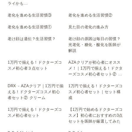
ライかも…
老化を進める生活習慣③
老化を進める生活習慣②
▶
▶
老化を進める生活習慣①
見た目の老化の進み方
▶
▶
老け顔は遺伝？生活習慣？
老け顔の原因は毎日の習慣？
▶
▶
光老化・糖化・酸化を医師が
解説
1万円で揃える！ドクターズコ
AZAクリアが初心者にオスス
▶
▶
スメ初心者３点セット
メ！｜1万円で揃える！ドクタ
ーズコスメ初心者セット② ク
リーム
DRX - AZAクリア｜1万円で揃
1万円で揃える！ドクターズコ
▶
▶
える！ドクターズコスメ初心
スメ初心者セット｜セット構
者セット② クリーム
成
1万円で揃える！ドクターズコ
【1万円で始めるドクターズコ
▶
▶
スメ初心者セット
スメ】初心者におすすめの3点
セットを医師が厳選してみた