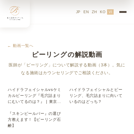
JP
EN
ZH
KO
VI
← 動画一覧へ
ピーリングの解説動画
医師が「ピーリング」について解説する動画（3本）。気に
なる施術はカウンセリングでご相談ください。
ハイドラフェイシャルvsケミ
ハイドラフェイシャルとピー
▶
▶
カルピーリング『毛穴詰まり
リング、毛穴詰まりに向いて
にむいてるのは？』 | 東京美
いるのはどっち？
容クリニック理事長が解説！
#美容皮膚科 #美容
『スキンピールバー』の選び
▶
方教えます！【ピーリング石
鹸】