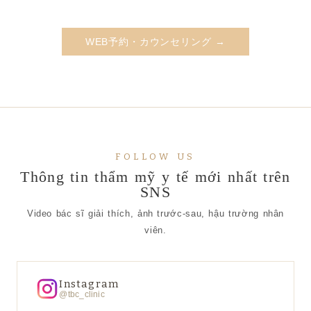
WEB予約・カウンセリング →
FOLLOW US
Thông tin thẩm mỹ y tế mới nhất trên
SNS
Video bác sĩ giải thích, ảnh trước-sau, hậu trường nhân
viên.
Instagram
@tbc_clinic