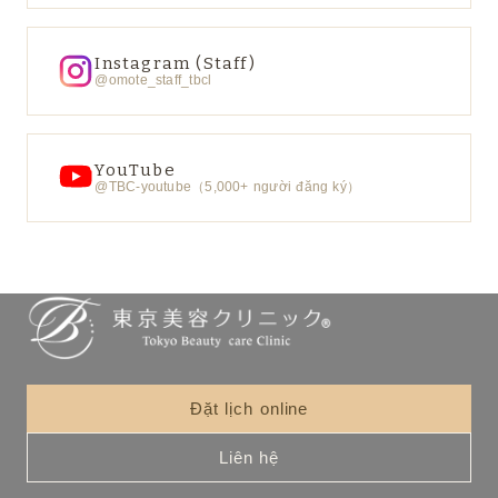
Instagram (Staff)
@omote_staff_tbcl
YouTube
@TBC-youtube（5,000+ người đăng ký）
Đặt lịch online
Liên hệ