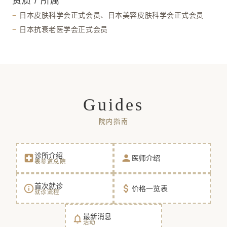
资质 / 所属
日本皮肤科学会正式会员、日本美容皮肤科学会正式会员
日本抗衰老医学会正式会员
Guides
院内指南
诊所介绍
local_hospital
person
医师介绍
表参道总院
首次就诊
info_outline
attach_money
价格一览表
就诊流程
最新消息
notifications_none
活动