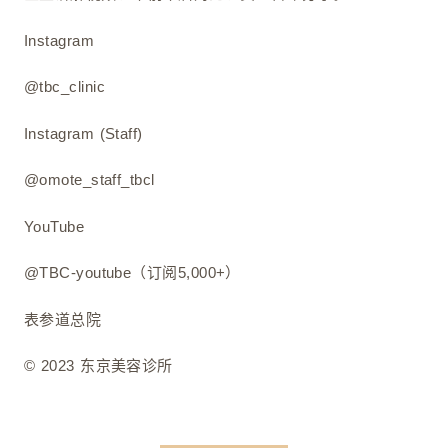
Instagram
@tbc_clinic
Instagram (Staff)
@omote_staff_tbcl
YouTube
@TBC-youtube（订阅5,000+）
表参道总院
© 2023 东京美容诊所