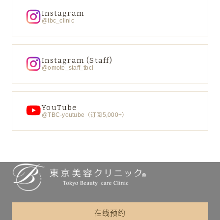
Instagram
@tbc_clinic
Instagram (Staff)
@omote_staff_tbcl
YouTube
@TBC-youtube（订阅5,000+）
在线预约