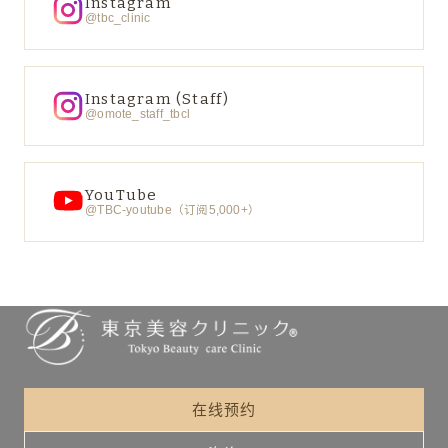
Instagram
@tbc_clinic
Instagram (Staff)
@omote_staff_tbcl
YouTube
@TBC-youtube（订阅5,000+）
在线预约