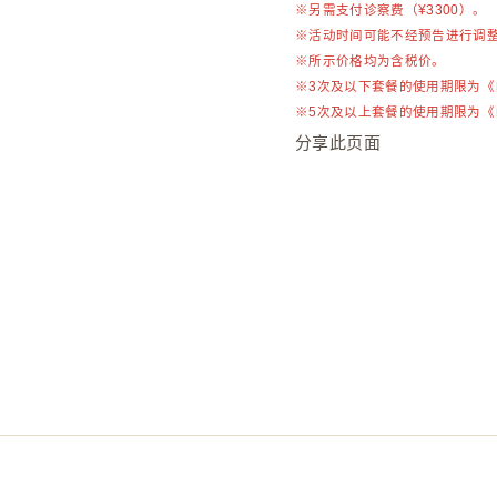
※另需支付诊察费（¥3300）。
※活动时间可能不经预告进行调
※所示价格均为含税价。
※3次及以下套餐的使用期限为
※5次及以上套餐的使用期限为
分享此页面