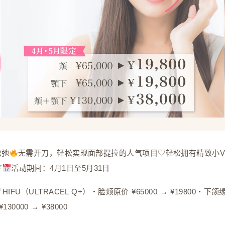
松弛
无需开刀，轻松实现面部提拉的人气项目♡轻松拥有精致小
活动期间：4月1日至5月31日
HIFU（ULTRACEL Q+）・脸颊原价 ¥65000 → ¥19800・下颌缘
30000 → ¥38000