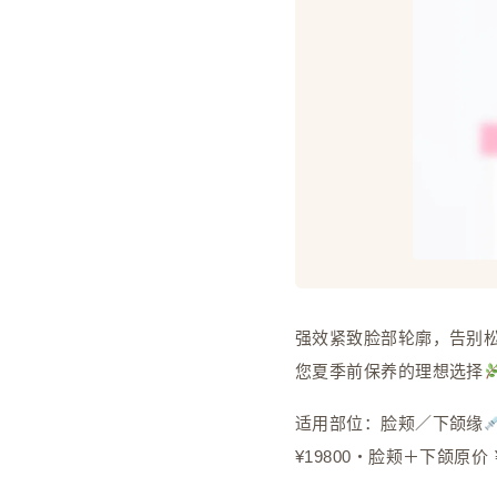
强效紧致脸部轮廓，告别
您夏季前保养的理想选择
适用部位：脸颊／下颌缘
¥19800・脸颊＋下颌原价 ¥1