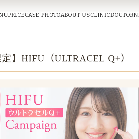
NU
PRICE
CASE PHOTO
ABOUT US
CLINIC
DOCTOR
N
定】HIFU（ULTRACEL Q+）