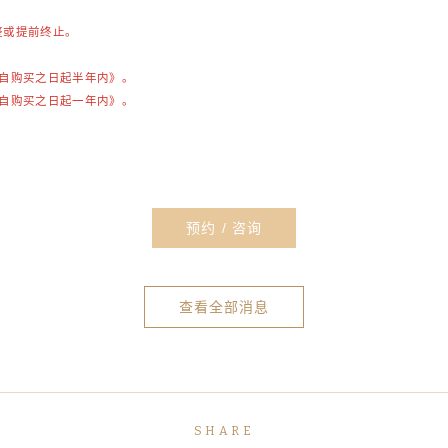
整或提前终止。
《自购买之日起半年内》。
《自购买之日起一年内》。
预约 / 咨询
查看全部消息
SHARE