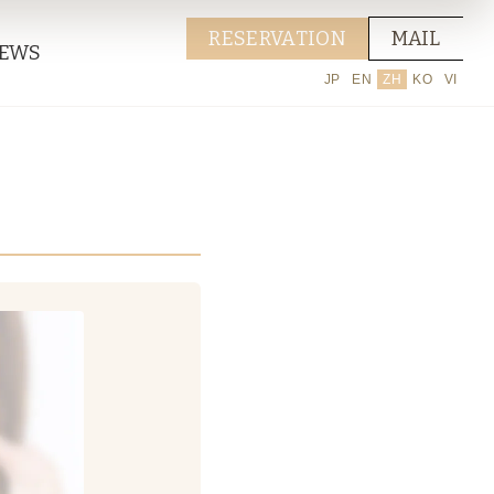
RESERVATION
MAIL
EWS
JP
EN
ZH
KO
VI