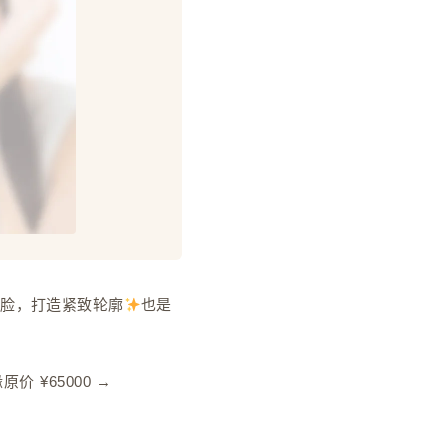
V脸，打造紧致轮廓
也是
原价 ¥65000 →