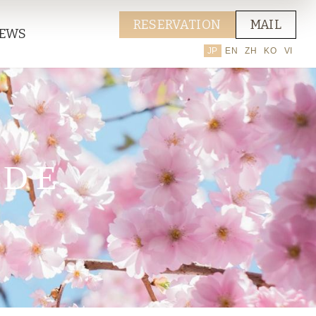
RESERVATION
MAIL
EWS
JP
EN
ZH
KO
VI
IDE