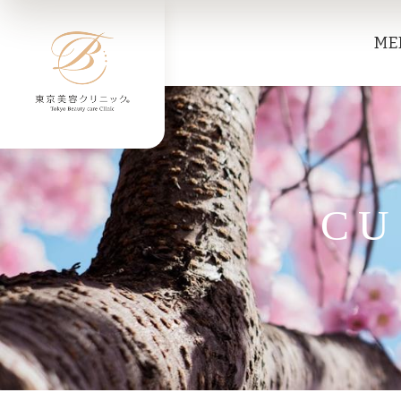
初めての美容医療｜TBCL表
ME
CU