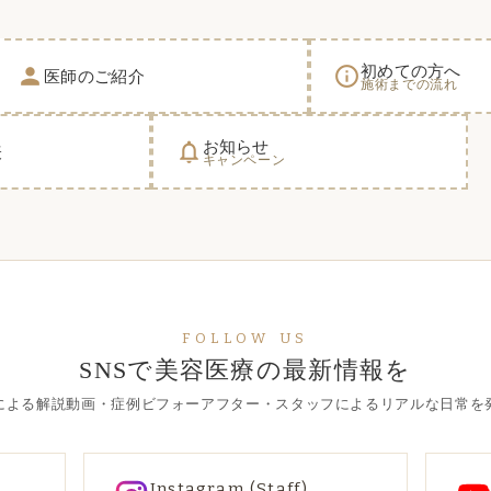
初めての方へ
person
info_outline
医師のご紹介
施術までの流れ
お知らせ
notifications_none
表
キャンペーン
FOLLOW US
SNSで美容医療の最新情報を
による解説動画・症例ビフォーアフター・スタッフによるリアルな日常を
Instagram (Staff)