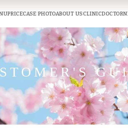
参道院 ご来院ガイド
NU
PRICE
CASE PHOTO
ABOUT US
CLINIC
DOCTOR
N
STOMER'S GU
初めての方へ