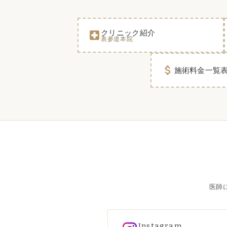
クリニック紹介
local_hospital
表参道本院
attach_money
施術料金一覧
医師
Instagram