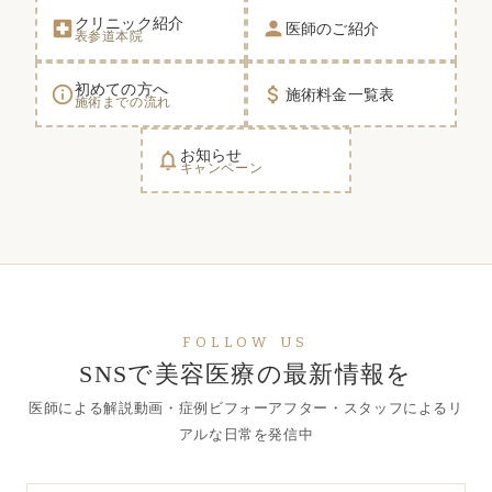
クリニック紹介
local_hospital
person
医師のご紹介
表参道本院
初めての方へ
info_outline
attach_money
施術料金一覧表
施術までの流れ
お知らせ
notifications_none
キャンペーン
FOLLOW US
SNSで美容医療の最新情報を
医師による解説動画・症例ビフォーアフター・スタッフによるリ
アルな日常を発信中