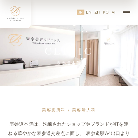
東京美容クリニック表参道院
JP
EN
ZH
KO
VI
CLINIC
表参道本院
美容皮膚科 / 美容婦人科
表参道本院は、洗練されたショップやブランドが軒を連
ねる華やかな表参道交差点に面し、 表参道駅A4出口より