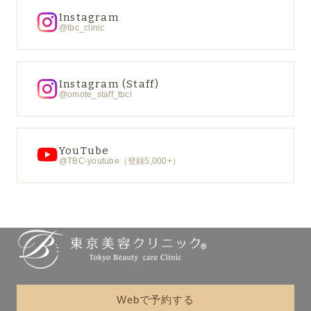
Instagram
@tbc_clinic
Instagram (Staff)
@omote_staff_tbcl
YouTube
@TBC-youtube（登録5,000+）
Webで予約する