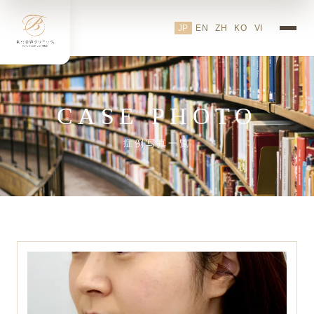
TBCL表参道院 多様な美容医
JP
EN
ZH
KO
VI
CASE PHOTO
症例写真一覧