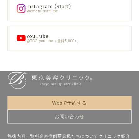
Instagram (Staff)
@omote_staff_tbcl
YouTube
@TBC-youtube（登録5,000+）
Webで予約する
お問い合わせ
施術内容一覧
料金表
症例写真
私たちについて
クリニック紹介