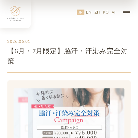
JP
EN
ZH
KO
VI
2026.06.01
【6月・7月限定】脇汗・汗染み完全対
策