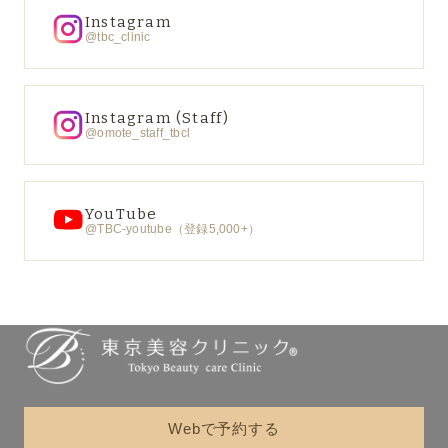
Instagram
@tbc_clinic
Instagram (Staff)
@omote_staff_tbcl
YouTube
@TBC-youtube（登録5,000+）
Webで予約する