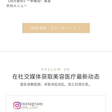
ク #Shorts
【目元整形】一挙解説！美容
▶
外科メニュー
WEB予約・カウンセリング →
FOLLOW US
在社交媒体获取美容医疗最新动态
医生讲解视频、术前术后对比、员工日常分享。
Instagram
@tbc_clinic