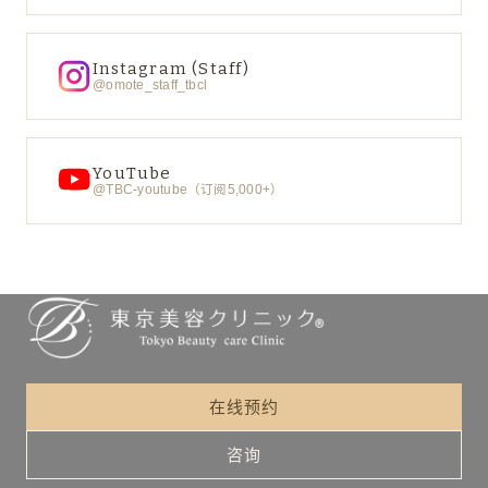
Instagram (Staff)
@omote_staff_tbcl
YouTube
@TBC-youtube（订阅5,000+）
在线预约
咨询