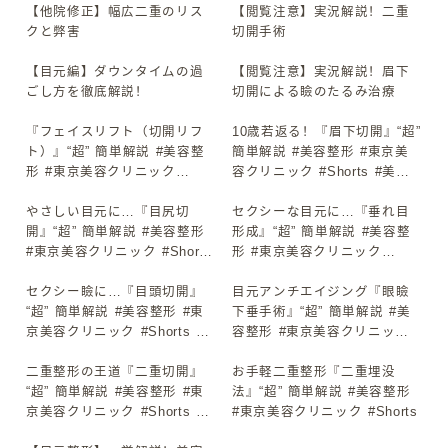
【他院修正】幅広二重のリス
【閲覧注意】実況解説！二重
▶
▶
クと弊害
切開手術
【目元編】ダウンタイムの過
【閲覧注意】実況解説！眉下
▶
▶
ごし方を徹底解説！
切開による瞼のたるみ治療
『フェイスリフト（切開リフ
10歳若返る！『眉下切開』“超”
▶
▶
ト）』“超” 簡単解説 #美容整
簡単解説 #美容整形 #東京美
形 #東京美容クリニック
容クリニック #Shorts #美容
#Shorts #美容整形 #東京美容
整形 #東京美容クリニック
クリニック #Shorts
やさしい目元に…『目尻切
#Shorts
セクシーな目元に…『垂れ目
▶
▶
開』“超” 簡単解説 #美容整形
形成』“超” 簡単解説 #美容整
#東京美容クリニック #Shorts
形 #東京美容クリニック
#美容整形 #東京美容クリニッ
#Shorts
ク #Shorts
セクシー瞼に…『目頭切開』
目元アンチエイジング『眼瞼
▶
▶
“超” 簡単解説 #美容整形 #東
下垂手術』“超” 簡単解説 #美
京美容クリニック #Shorts #
容整形 #東京美容クリニック
美容整形 #東京美容クリニッ
#Shorts #美容整形 #東京美容
ク #Shorts
二重整形の王道『二重切開』
クリニック #Shorts
お手軽二重整形『二重埋没
▶
▶
“超” 簡単解説 #美容整形 #東
法』“超” 簡単解説 #美容整形
京美容クリニック #Shorts #
#東京美容クリニック #Shorts
美容整形 #東京美容クリニッ