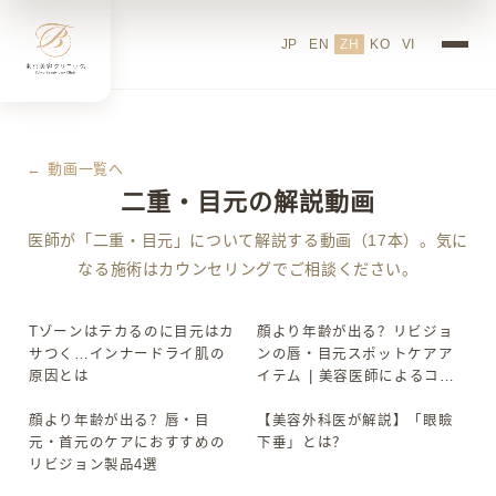
JP
EN
ZH
KO
VI
← 動画一覧へ
二重・目元の解説動画
医師が「二重・目元」について解説する動画（17本）。気に
なる施術はカウンセリングでご相談ください。
Tゾーンはテカるのに目元はカ
顔より年齢が出る？リビジョ
▶
▶
サつく…インナードライ肌の
ンの唇・目元スポットケアア
原因とは
イテム | 美容医師によるコス
メ“超”簡単解説
顔より年齢が出る？唇・目
【美容外科医が解説】「眼瞼
▶
▶
元・首元のケアにおすすめの
下垂」とは？
リビジョン製品4選