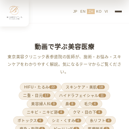
JP
EN
ZH
KO
VI
動画で学ぶ美容医療
東京美容クリニック表参道院の医師が、施術・お悩み・スキ
ンケアをわかりやすく解説。気になるテーマからご覧くださ
い。
HIFU・たるみ
スキンケア・美肌
22
18
二重・目元
ハイドラフェイシャル
17
11
美容婦人科
鼻
毛穴
8
8
4
ニキビ・ニキビ跡
クマ・目の下
4
4
ボトックス
シミ・くすみ
糸リフト
4
4
4
痩身・脂肪
ピーリング
医療脱毛
4
3
2