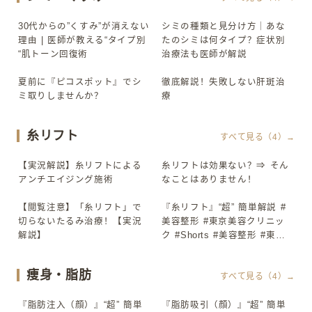
30代からの”くすみ”が消えない
シミの種類と見分け方｜あな
▶
▶
理由 | 医師が教える“タイプ別
たのシミは何タイプ？症状別
“肌トーン回復術
治療法も医師が解説
夏前に『ピコスポット』でシ
徹底解説！失敗しない肝斑治
▶
▶
ミ取りしませんか？
療
糸リフト
すべて見る（4）→
【実況解説】糸リフトによる
糸リフトは効果ない？⇒ そん
▶
▶
アンチエイジング施術
なことはありません！
【閲覧注意】「糸リフト」で
『糸リフト』“超” 簡単解説 #
▶
▶
切らないたるみ治療！【実況
美容整形 #東京美容クリニッ
解説】
ク #Shorts #美容整形 #東京
美容クリニック #Shorts
痩身・脂肪
すべて見る（4）→
『脂肪注入（顔）』“超” 簡単
『脂肪吸引（顔）』“超” 簡単
▶
▶