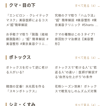
クマ・目の下
すべて見る（4）→
『エンビロン - クレイテック
究極のクマ取り『ハムラ法』
▶
▶
マスク』美容医師によるコス
“超” 簡単解説 #美容整形 #東
メ“超”簡単解説
京美容クリニック #Shorts #
美容整形 #東京美容クリニッ
お手軽クマ取り『脱脂（経結
ク #Shorts
クマの種類はこの３タイプ！
▶
▶
膜脱脂術）』“超” 簡単解説 #
原因別クマ治療法【美容整
美容整形 #東京美容クリニッ
形】
ク #Shorts #美容整形 #東京
美容クリニック #Shorts
ボトックス
すべて見る（4）→
ボトックスを打って逆に老け
ボトックスで“老ける人”と“若
▶
▶
る人がいる？
返る人”の違い｜医師が解説す
る“自然な仕上がり”の条件
韓国の定番！水光肌を作る
花粉シーズン到来！ボトック
▶
▶
『スキンボトックス』
スで眠気なしのムズムズ対策
シミ・くすみ
すべて見る（4）→