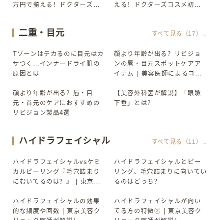
万円で揃える！ドクターズコ
える！ドクターズコスメ初心
スメ初心者セット① 化粧水
者セット① 化粧水
二重・目元
すべて見る（17）→
Tゾーンはテカるのに目元はカ
顔より年齢が出る？リビジョ
▶
▶
サつく…インナードライ肌の
ンの唇・目元スポットケアア
原因とは
イテム | 美容医師によるコス
メ“超”簡単解説
顔より年齢が出る？唇・目
【美容外科医が解説】「眼瞼
▶
▶
元・首元のケアにおすすめの
下垂」とは？
リビジョン製品4選
ハイドラフェイシャル
すべて見る（11）→
ハイドラフェイシャルvsケミ
ハイドラフェイシャルとピー
▶
▶
カルピーリング『毛穴詰まり
リング、毛穴詰まりに向いてい
にむいてるのは？』 | 東京美
るのはどっち？
容クリニック理事長が解説！
#美容皮膚科 #美容
ハイドラフェイシャルの効果
ハイドラフェイシャルが向い
▶
▶
的な頻度や回数 | 東京美容ク
てる方の特徴② | 東京美容ク