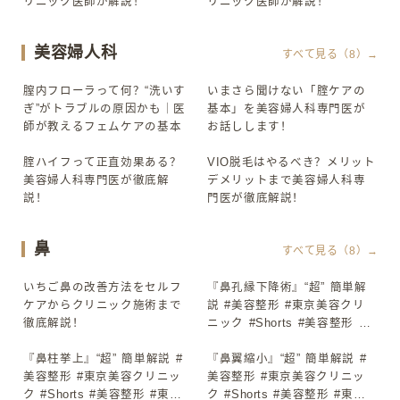
リニック医師が解説！
リニック医師が解説！
美容婦人科
すべて見る（8）→
膣内フローラって何？“洗いす
いまさら聞けない「腟ケアの
▶
▶
ぎ”がトラブルの原因かも｜医
基本」を美容婦人科専門医が
師が教えるフェムケアの基本
お話しします！
腟ハイフって正直効果ある？
VIO脱毛はやるべき？メリット
▶
▶
美容婦人科専門医が徹底解
デメリットまで美容婦人科専
説！
門医が徹底解説！
鼻
すべて見る（8）→
いちご鼻の改善方法をセルフ
『鼻孔縁下降術』“超” 簡単解
▶
▶
ケアからクリニック施術まで
説 #美容整形 #東京美容クリ
徹底解説！
ニック #Shorts #美容整形 #
東京美容クリニック #Shorts
『鼻柱挙上』“超” 簡単解説 #
『鼻翼縮小』“超” 簡単解説 #
▶
▶
美容整形 #東京美容クリニッ
美容整形 #東京美容クリニッ
ク #Shorts #美容整形 #東京
ク #Shorts #美容整形 #東京