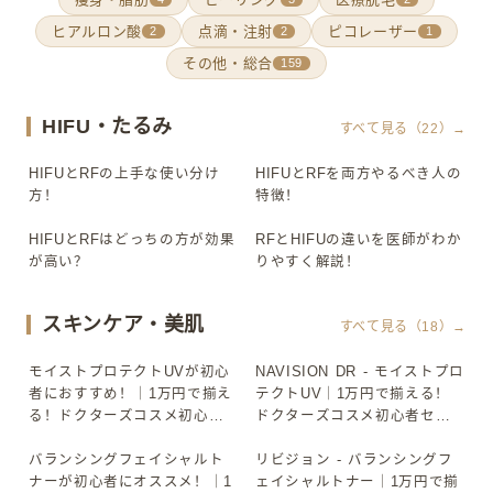
ヒアルロン酸
点滴・注射
ピコレーザー
2
2
1
その他・総合
159
HIFU・たるみ
すべて見る（22）→
HIFUとRFの上手な使い分け
HIFUとRFを両方やるべき人の
▶
▶
方！
特徴！
HIFUとRFはどっちの方が効果
RFとHIFUの違いを医師がわか
▶
▶
が高い？
りやすく解説！
スキンケア・美肌
すべて見る（18）→
モイストプロテクトUVが初心
NAVISION DR - モイストプロ
▶
▶
者におすすめ！｜1万円で揃え
テクトUV｜1万円で揃える！
る！ドクターズコスメ初心者
ドクターズコスメ初心者セッ
セット③ 日焼け止め
ト③ 日焼け止め
バランシングフェイシャルト
リビジョン - バランシングフ
▶
▶
ナーが初心者にオススメ！｜1
ェイシャルトナー｜1万円で揃