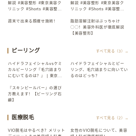
解説 #美容整形 #東京美容ク
解説 #美容整形 #東京美容ク
リニック #Shorts #美容整形
リニック #Shorts #美容整形
#東京美容クリニック #Shorts
#東京美容クリニック #Shorts
週末で出来る顔痩せ施術！
脂肪溶解注射はぶっちゃけ
▶
▶
◯◯！美容外科医が徹底解説
【美容整形】
ピーリング
すべて見る（3）→
ハイドラフェイシャルvsケミ
ハイドラフェイシャルとピー
▶
▶
カルピーリング『毛穴詰まり
リング、毛穴詰まりに向いてい
にむいてるのは？』 | 東京美
るのはどっち？
容クリニック理事長が解説！
#美容皮膚科 #美容
『スキンピールバー』の選び
▶
方教えます！【ピーリング石
鹸】
医療脱毛
すべて見る（2）→
VIO脱毛はやるべき？メリット
女性のVIO脱毛について、美容
▶
▶