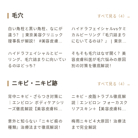
美容クリニック #Shorts
美容クリニック #Shorts
毛穴
すべて見る（4）→
白い角栓と黒い角栓、なにが
ハイドラフェイシャルvsケミ
▶
▶
違う？ | 東京美容クリニック
カルピーリング『毛穴詰まり
理事長が解説！ #美容皮膚科
にむいてるのは？』 | 東京美
#美容 #東京美容クリニック
容クリニック理事長が解説！
ハイドラフェイシャルとピー
#美容皮膚科 #美容
そもそも毛穴はなぜ開く？美
▶
▶
リング、毛穴詰まりに向いてい
容皮膚科医が毛穴悩みの原因
るのはどっち？
別の対策を徹底解説！
ニキビ・ニキビ跡
すべて見る（4）→
背中ニキビ・ざらつき対策に
ニキビ・皮脂トラブル徹底解
▶
▶
｜エンビロン ボディケアシリ
説｜エンビロン フォーカスク
ーズ徹底解説【美容皮膚科
リアスキン＋【美容皮膚科医
医】
解説】
意外と知らない『ニキビ痕の
梅雨ニキビ４大原因！治療法
▶
▶
種類』治療法まで徹底解説！
まで完全解説