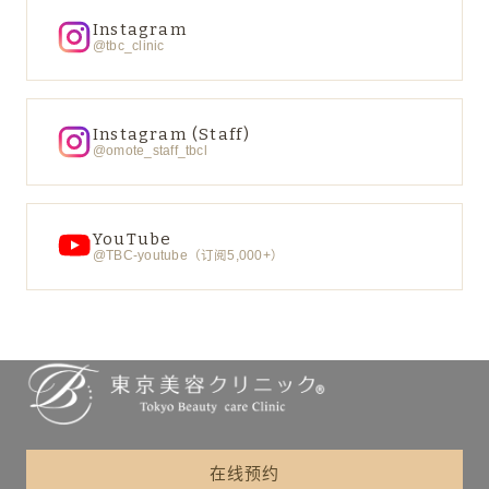
Instagram
@tbc_clinic
Instagram (Staff)
@omote_staff_tbcl
YouTube
@TBC-youtube（订阅5,000+）
在线预约