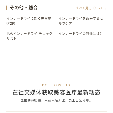
その他・総合
すべて見る（159）→
インナードライに効く美容施
インナードライを改善するセ
▶
▶
術2選
ルフケア
肌のインナードライ チェック
インナードライの特徴とは？
▶
▶
リスト
FOLLOW US
在社交媒体获取美容医疗最新动态
医生讲解视频、术前术后对比、员工日常分享。