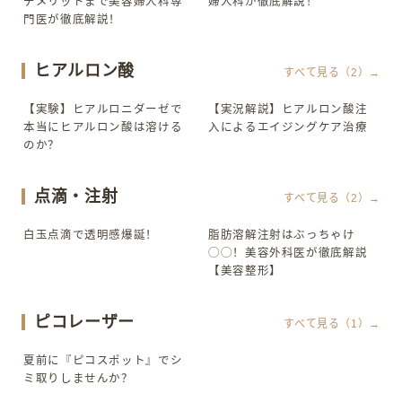
デメリットまで美容婦人科専
婦人科が徹底解説！
門医が徹底解説！
ヒアルロン酸
すべて見る（2）→
【実験】ヒアルロニダーゼで
【実況解説】ヒアルロン酸注
▶
▶
本当にヒアルロン酸は溶ける
入によるエイジングケア治療
のか？
点滴・注射
すべて見る（2）→
白玉点滴で透明感爆誕！
脂肪溶解注射はぶっちゃけ
▶
▶
◯◯！美容外科医が徹底解説
【美容整形】
ピコレーザー
すべて見る（1）→
夏前に『ピコスポット』でシ
▶
ミ取りしませんか？