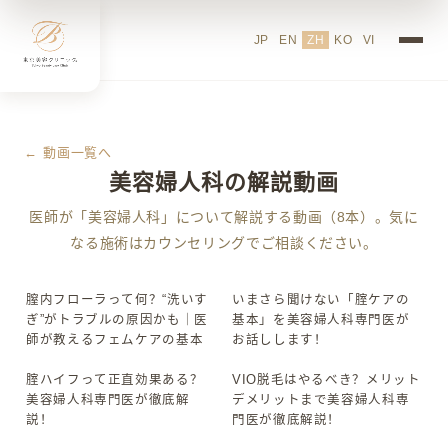
JP
EN
ZH
KO
VI
← 動画一覧へ
美容婦人科の解説動画
医師が「美容婦人科」について解説する動画（8本）。気に
なる施術はカウンセリングでご相談ください。
膣内フローラって何？“洗いす
いまさら聞けない「腟ケアの
▶
▶
ぎ”がトラブルの原因かも｜医
基本」を美容婦人科専門医が
師が教えるフェムケアの基本
お話しします！
腟ハイフって正直効果ある？
VIO脱毛はやるべき？メリット
▶
▶
美容婦人科専門医が徹底解
デメリットまで美容婦人科専
説！
門医が徹底解説！