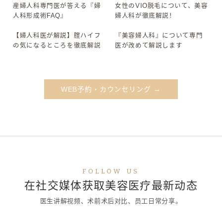
産婦人科専門医が答える『婦
女性のVIO脱毛について、美容
▶
▶
人科形成術FAQ』
婦人科が徹底解説！
【婦人科医が解説】腟ハイフ
『美容婦人科』について専門
▶
▶
の気になるところを徹底解説
医が改めて解説します
WEB予約・カウンセリング →
FOLLOW US
在社交媒体获取美容医疗最新动态
医生讲解视频、术前术后对比、员工日常分享。