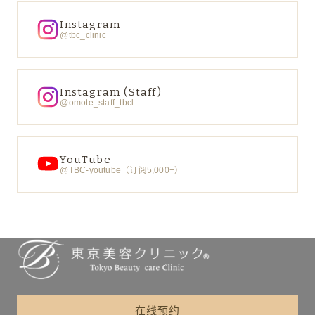
Instagram
@tbc_clinic
Instagram (Staff)
@omote_staff_tbcl
YouTube
@TBC-youtube（订阅5,000+）
在线预约