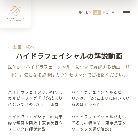
JP
EN
ZH
KO
VI
← 動画一覧へ
ハイドラフェイシャルの解説動画
医師が「ハイドラフェイシャル」について解説する動画（11
本）。気になる施術はカウンセリングでご相談ください。
ハイドラフェイシャルvsケミ
ハイドラフェイシャルとピー
▶
▶
カルピーリング『毛穴詰まり
リング、毛穴詰まりに向いてい
にむいてるのは？』 | 東京美
るのはどっち？
容クリニック理事長が解説！
#美容皮膚科 #美容
ハイドラフェイシャルの効果
ハイドラフェイシャルが向い
▶
▶
的な頻度や回数 | 東京美容ク
てる方の特徴② | 東京美容ク
リニック医師が解説！
リニック医師が解説！