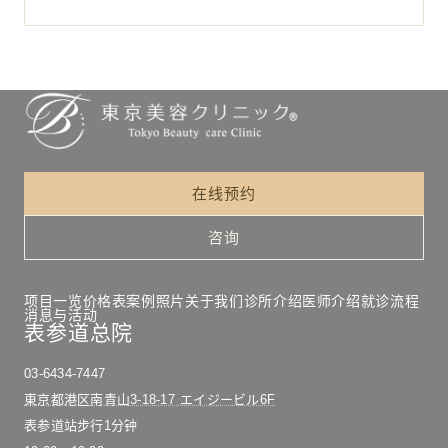
在线预约
咨询
项目一览
价格表
案例照片
关于我们
诊所介绍
医师介绍
就诊流程
消息与活动
表参道总院
03-6434-7447
東京都港区南青山3-18-17 エイジービル6F
表参道站步行1分钟