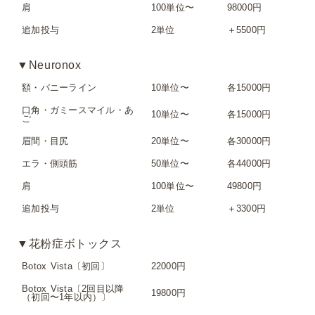
肩
100単位〜
98000円
追加投与
2単位
＋5500円
▼Neuronox
額・バニーライン
10単位〜
各15000円
口角・ガミースマイル・あ
10単位〜
各15000円
ご
眉間・目尻
20単位〜
各30000円
エラ・側頭筋
50単位〜
各44000円
肩
100単位〜
49800円
追加投与
2単位
＋3300円
▼花粉症ボトックス
Botox Vista〔初回〕
22000円
Botox Vista〔2回目以降
19800円
（初回〜1年以内）〕