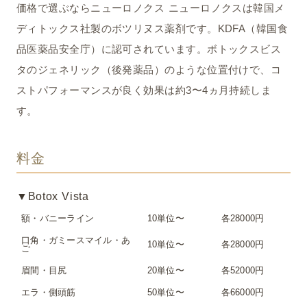
価格で選ぶならニューロノクス ニューロノクスは韓国メ
ディトックス社製のボツリヌス薬剤です。KDFA（韓国食
品医薬品安全庁）に認可されています。ボトックスビス
タのジェネリック（後発薬品）のような位置付けで、コ
ストパフォーマンスが良く効果は約3〜4ヵ月持続しま
す。
料金
▼Botox Vista
額・バニーライン
10単位〜
各28000円
口角・ガミースマイル・あ
10単位〜
各28000円
ご
眉間・目尻
20単位〜
各52000円
エラ・側頭筋
50単位〜
各66000円