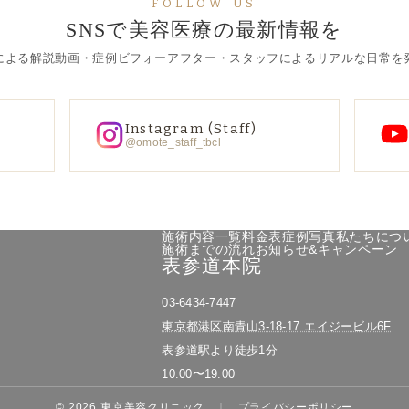
FOLLOW US
SNSで美容医療の最新情報を
による解説動画・症例ビフォーアフター・スタッフによるリアルな日常を
Instagram (Staff)
@omote_staff_tbcl
施術内容一覧
料金表
症例写真
私たちにつ
施術までの流れ
お知らせ&キャンペーン
表参道本院
03-6434-7447
東京都港区南青山3-18-17 エイジービル6F
表参道駅より徒歩1分
10:00〜19:00
© 2026 東京美容クリニック
プライバシーポリシー