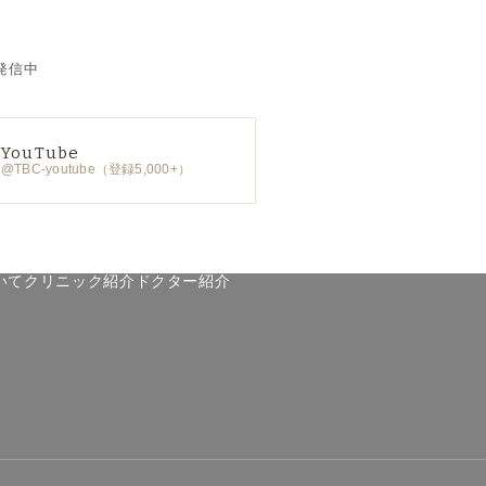
発信中
YouTube
@TBC-youtube（登録5,000+）
いて
クリニック紹介
ドクター紹介