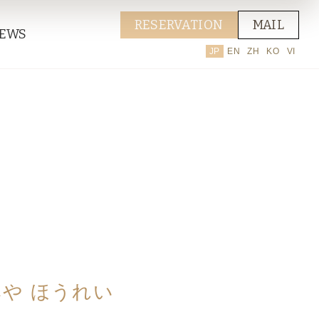
RESERVATION
MAIL
EWS
JP
EN
ZH
KO
VI
や ほうれい