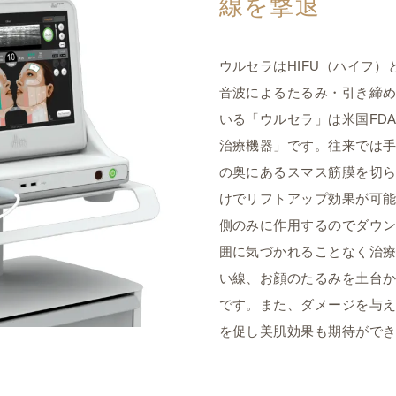
線を撃退
ウルセラはHIFU（ハイフ
音波によるたるみ・引き締
いる「ウルセラ」は米国FD
治療機器」です。往来では
の奥にあるスマス筋膜を切
けでリフトアップ効果が可能
側のみに作用するのでダウ
囲に気づかれることなく治
い線、お顔のたるみを土台
です。また、ダメージを与
を促し美肌効果も期待がで