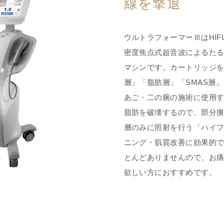
線を撃退
ウルトラフォーマーⅢはHI
密度焦点式超音波によるた
マシンです。カートリッジ
層」「脂肪層」「SMAS層
あご・二の腕の施術に使用す
脂肪を破壊するので、部分
層のみに照射を行う「ハイ
ニング・肌質改善に効果的
とんどありませんので、お
欲しい方におすすめです。