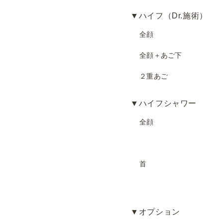
▼ハイフ（Dr.施術）
全顔
全顔＋あご下
２重あご
▼ハイフシャワー
全顔
首
▼オプション