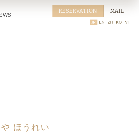
RESERVATION
MAIL
EWS
JP
EN
ZH
KO
VI
や ほうれい