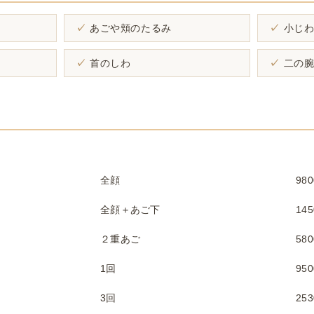
あごや頬のたるみ
小じ
首のしわ
二の
全顔
98
全顔＋あご下
14
２重あご
58
1回
95
3回
25