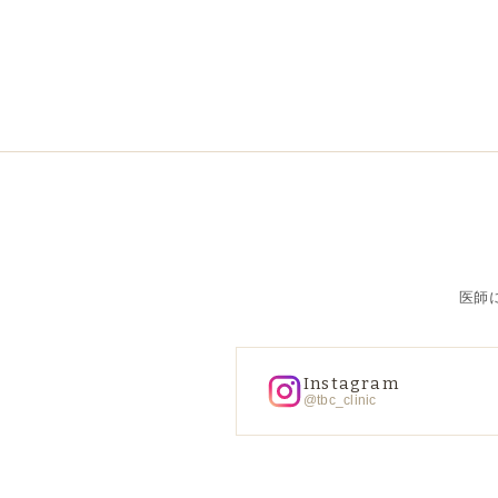
医師
Instagram
@tbc_clinic