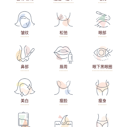
皱纹
松弛
眼部
鼻部
唇周
眼下黑眼圈
美白
瘦脸
瘦身