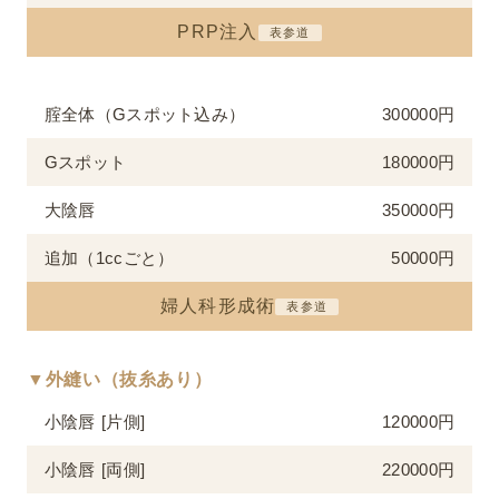
PRP注入
表参道
腟全体（Gスポット込み）
300000円
Gスポット
180000円
大陰唇
350000円
追加（1ccごと）
50000円
婦人科形成術
表参道
▼外縫い（抜糸あり）
小陰唇 [片側]
120000円
小陰唇 [両側]
220000円