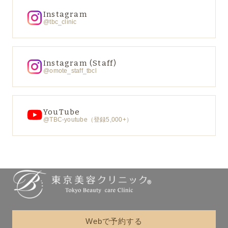
Instagram
@tbc_clinic
Instagram (Staff)
@omote_staff_tbcl
YouTube
@TBC-youtube（登録5,000+）
Webで予約する