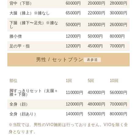
背中（下部）
60000円
200000円
280000円
大腿（膝上）※膝なし
65000円
220000円
300000円
下腿（膝下〜足先）※膝な
50000円
180000円
260000円
し
膝小僧
12000円
50000円
80000円
足の甲・指
12000円
45000円
70000円
男性 / セットプラン
表参道
部位
1回
5回
10回
脚すっきりセット（太腿＋
110000円
400000円
560000円
膝＋下腿）
全身（顔）
120000円
480000円
700000円
全身（顔あり）
140000円
530000円
800000円
※当院では、男性のVIO施術は行っておりません。VIOを除く全
身となります。